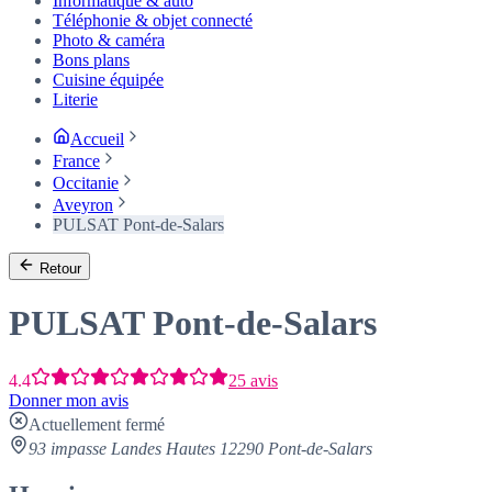
Informatique & auto
Téléphonie & objet connecté
Photo & caméra
Bons plans
Cuisine équipée
Literie
Accueil
France
Occitanie
Aveyron
PULSAT Pont-de-Salars
Retour
PULSAT Pont-de-Salars
4.4
25 avis
Donner mon avis
Actuellement fermé
93 impasse Landes Hautes 12290 Pont-de-Salars