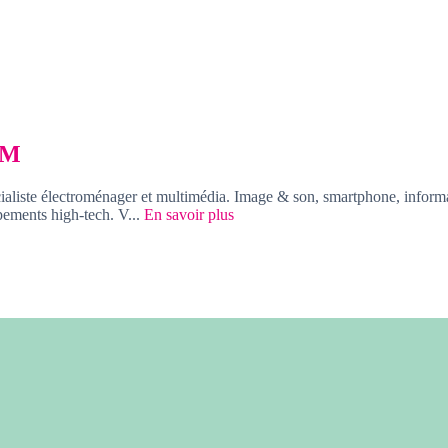
.M
aliste électroménager et multimédia. Image & son, smartphone, informat
pements high-tech. V...
En savoir plus