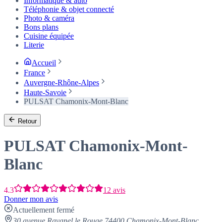
Informatique & auto
Téléphonie & objet connecté
Photo & caméra
Bons plans
Cuisine équipée
Literie
Accueil
France
Auvergne-Rhône-Alpes
Haute-Savoie
PULSAT Chamonix-Mont-Blanc
Retour
PULSAT Chamonix-Mont-
Blanc
4.3
12 avis
Donner mon avis
Actuellement fermé
30 avenue Ravanel le Rouge 74400 Chamonix-Mont-Blanc