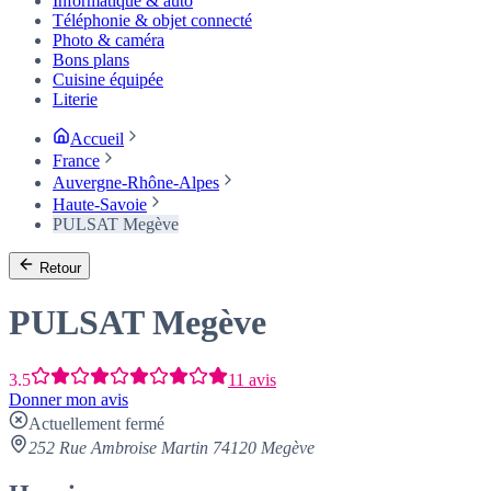
Informatique & auto
Téléphonie & objet connecté
Photo & caméra
Bons plans
Cuisine équipée
Literie
Accueil
France
Auvergne-Rhône-Alpes
Haute-Savoie
PULSAT Megève
Retour
PULSAT Megève
3.5
11 avis
Donner mon avis
Actuellement fermé
252 Rue Ambroise Martin 74120 Megève