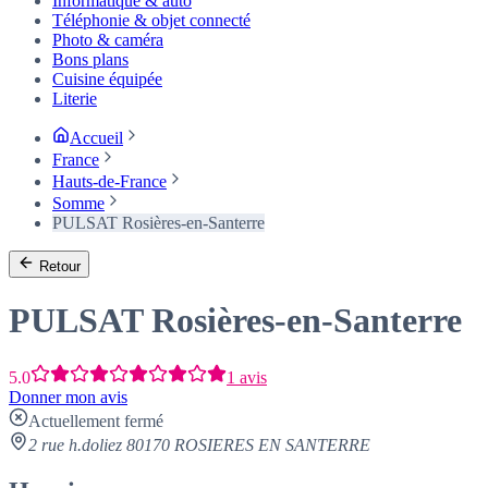
Informatique & auto
Téléphonie & objet connecté
Photo & caméra
Bons plans
Cuisine équipée
Literie
Accueil
France
Hauts-de-France
Somme
PULSAT Rosières-en-Santerre
Retour
PULSAT Rosières-en-Santerre
5.0
1 avis
Donner mon avis
Actuellement fermé
2 rue h.doliez 80170 ROSIERES EN SANTERRE