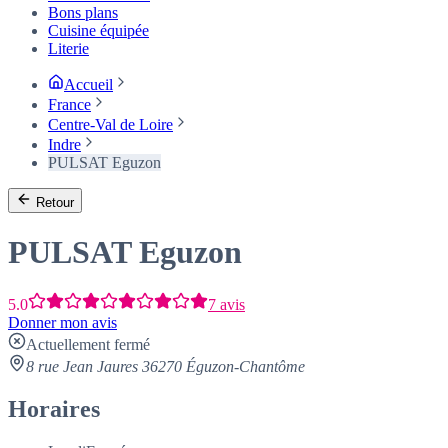
Bons plans
Cuisine équipée
Literie
Accueil
France
Centre-Val de Loire
Indre
PULSAT Eguzon
Retour
PULSAT Eguzon
5.0
7 avis
Donner mon avis
Actuellement fermé
8 rue Jean Jaures 36270 Éguzon-Chantôme
Horaires