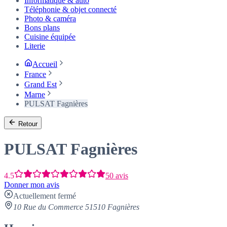
Informatique & auto
Téléphonie & objet connecté
Photo & caméra
Bons plans
Cuisine équipée
Literie
Accueil
France
Grand Est
Marne
PULSAT Fagnières
Retour
PULSAT Fagnières
4.5
50 avis
Donner mon avis
Actuellement fermé
10 Rue du Commerce 51510 Fagnières