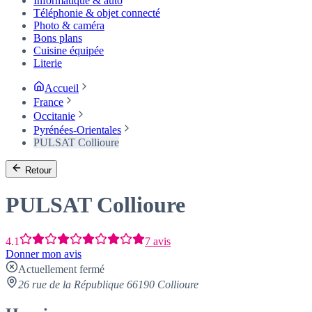
Informatique & auto
Téléphonie & objet connecté
Photo & caméra
Bons plans
Cuisine équipée
Literie
Accueil
France
Occitanie
Pyrénées-Orientales
PULSAT Collioure
Retour
PULSAT Collioure
4.1
7 avis
Donner mon avis
Actuellement fermé
26 rue de la République 66190 Collioure