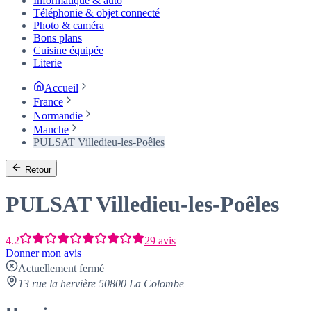
Informatique & auto
Téléphonie & objet connecté
Photo & caméra
Bons plans
Cuisine équipée
Literie
Accueil
France
Normandie
Manche
PULSAT Villedieu-les-Poêles
Retour
PULSAT Villedieu-les-Poêles
4.2
29 avis
Donner mon avis
Actuellement fermé
13 rue la hervière 50800 La Colombe