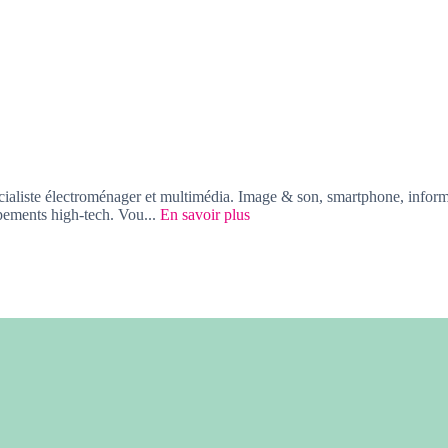
aliste électroménager et multimédia. Image & son, smartphone, informa
pements high-tech. Vou...
En savoir plus